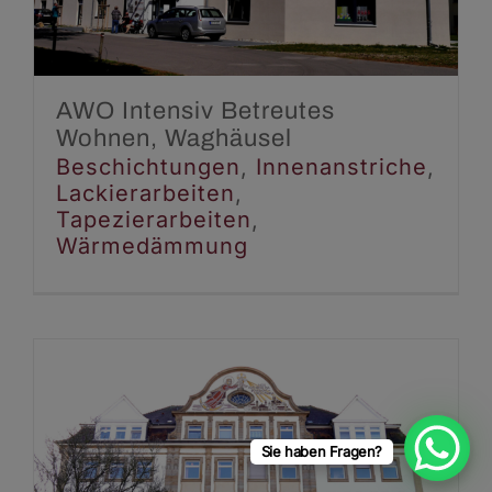
Tapezierarbeiten
Wärmedämmung
AWO Intensiv Betreutes
Wohnen, Waghäusel
Beschichtungen
,
Innenanstriche
,
Lackierarbeiten
,
Tapezierarbeiten
,
Wärmedämmung
Sie haben Fragen?
Schule „Sancta Maria“,