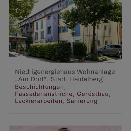
Niedrigenergiehaus
Wohnanlage „Am Dorf“,
Stadt Heidelberg
Beschichtungen
Fassadenanstriche
Gerüstbau
Lackierarbeiten
Sanierung
Niedrigenergiehaus Wohnanlage
„Am Dorf“, Stadt Heidelberg
Beschichtungen
,
Fassadenanstriche
,
Gerüstbau
,
Lackierarbeiten
,
Sanierung