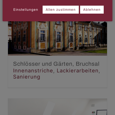
Einstellungen
Allen zustimmen
Ablehnen
Schlösser und Gärten,
Bruchsal
Innenanstriche
Lackierarbeiten
Sanierung
Schlösser und Gärten, Bruchsal
Innenanstriche
,
Lackierarbeiten
,
Sanierung