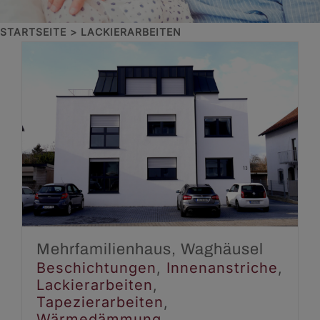
STARTSEITE
LACKIERARBEITEN
Mehrfamilienhaus,
Waghäusel
Beschichtungen
Innenanstriche
Lackierarbeiten
Tapezierarbeiten
Wärmedämmung
Mehrfamilienhaus, Waghäusel
Beschichtungen
,
Innenanstriche
,
Lackierarbeiten
,
Tapezierarbeiten
,
Wärmedämmung