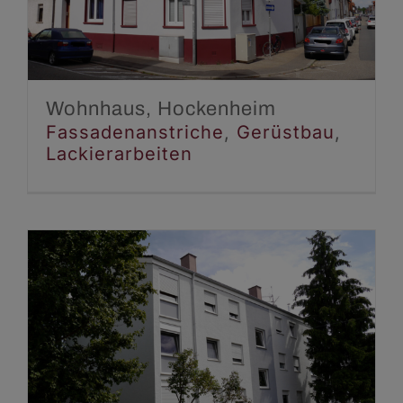
Fassadenanstriche
Gerüstbau
Lackierarbeiten
Wohnhaus, Hockenheim
Fassadenanstriche
,
Gerüstbau
,
Lackierarbeiten
Mehrfamilienhäuser,
Wiesloch
Beschichtungen
Fassadenanstriche
Gerüstbau