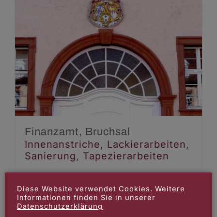
Finanzamt, Bruchsal
Innenanstriche
Lackierarbeiten
Sanierung
Tapezierarbeiten
Finanzamt, Bruchsal
Innenanstriche
,
Lackierarbeiten
,
Sanierung
,
Tapezierarbeiten
Diese Website verwendet Cookies. Weitere
Informationen finden Sie in unserer
Datenschutzerklärung