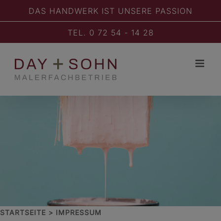
Zum
DAS HANDWERK IST UNSERE PASSION
Inhalt
springen
TEL. 0 72 54 - 14 28
STARTSEITE
IMPRESSUM