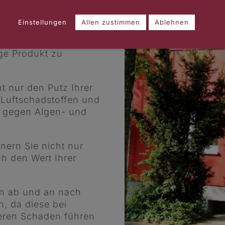
htige Auswahl der
ktur mit interessanten
Einstellungen
Allen zustimmen
Ablehnen
en von
r jedes Gebäude, mit
ge Produkt zu
t nur den Putz Ihrer
 Luftschadstoffen und
 gegen Algen- und
nern Sie nicht nur
h den Wert Ihrer
en ab und an nach
n, da diese bei
eren Schaden führen