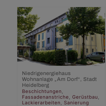
Niedrigenergiehaus
Wohnanlage „Am
Dorf“, Stadt Heidelberg
Beschichtungen
Fassadenanstriche
Gerüstbau
Lackierarbeiten
Sanierung
Niedrigenergiehaus
Wohnanlage „Am Dorf“, Stadt
Heidelberg
Beschichtungen
,
Fassadenanstriche
,
Gerüstbau
,
Lackierarbeiten
,
Sanierung