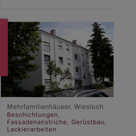
Mehrfamilienhäuser,
Wiesloch
Beschichtungen
Fassadenanstriche
Gerüstbau
Lackierarbeiten
Mehrfamilienhäuser, Wiesloch
Beschichtungen
,
Fassadenanstriche
,
Gerüstbau
,
Lackierarbeiten