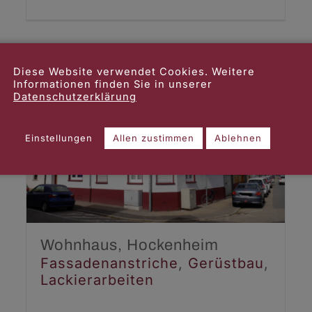
Diese Website verwendet Cookies. Weitere
Informationen finden Sie in unserer
Datenschutzerklärung
Wohnhaus,
Einstellungen
Allen zustimmen
Ablehnen
Hockenheim
Fassadenanstriche
Gerüstbau
Lackierarbeiten
Wohnhaus, Hockenheim
Fassadenanstriche
,
Gerüstbau
,
Lackierarbeiten