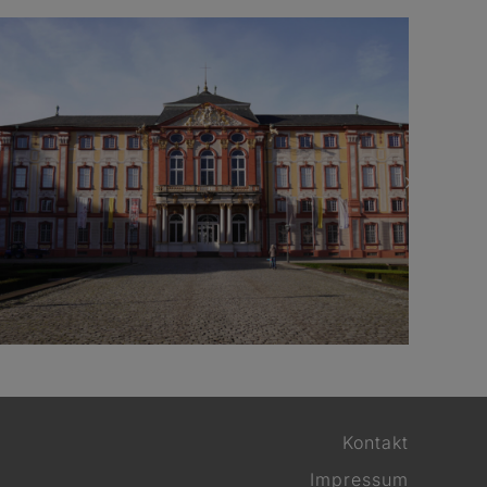
Schloß, Bruchsal
W
Kontakt
Impressum