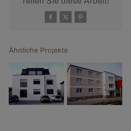
Teilen Sie diese Arbeit!
Facebook
X
Pinterest
Ähnliche Projekte
AWO
Mehrfamilienhaus,
Seniorenhaus,
Waghäusel
Waghäusel