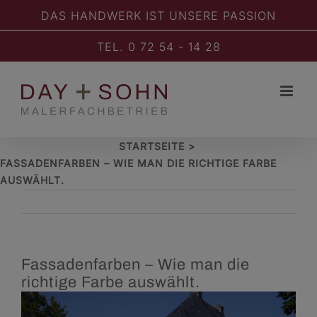
Zum
DAS HANDWERK IST UNSERE PASSION
Inhalt
springen
TEL. 0 72 54 - 14 28
STARTSEITE
FASSADENFARBEN – WIE MAN DIE RICHTIGE FARBE
AUSWÄHLT.
Fassadenfarben – Wie man die
richtige Farbe auswählt.
Zeige
grösseres