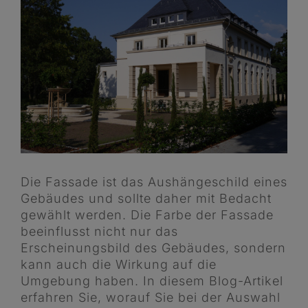
Bild
Die Fassade ist das Aushängeschild eines
Gebäudes und sollte daher mit Bedacht
gewählt werden. Die Farbe der Fassade
beeinflusst nicht nur das
Erscheinungsbild des Gebäudes, sondern
kann auch die Wirkung auf die
Umgebung haben. In diesem Blog-Artikel
erfahren Sie, worauf Sie bei der Auswahl